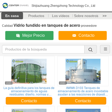
Shijiazhuang Zhengzhong Technology Co., Ltd
En casa
Productos
Los vídeos
Sobre nosotros
>>
Vidrio fundido en tanques de acero
Calidad
proveedore
Mejor Precio
Contacto
La guía definitiva para los tanques de
AWWA D103 Tanques de
almacenamiento de aguas
almacenamiento de acero inoxidable
residuales: diseño, normas y
ayudan a las reacciones de digestión
selección de materiales
anaeróbica
Contacto
Contacto