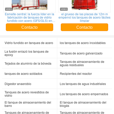
Esmalte central: la fuerza líder en la
el grueso de las placas de 12m m
fabricación de tanques de vidrio
empernó los tanques de acero fáciles
fundido con acero (GFS/GLS) en
limpiar
China
Contacto
Contacto
Vidrio fundido en tanques de acero
los tanques de acero inoxidables
La fusión enlazó los tanques de
Tanques de acero galvanizado
epoxy
Tanques de almacenamiento de
Tejados de aluminio de la bóveda
aguas residuales
tanques de acero soldados
Recipientes del reactor
Digestor anaerobio
Los tanques de agua industriales
Tanques de acero revestidos de
Los tanques de acero empernados
vidrio
El tanque de almacenamiento del
El tanque de almacenamiento del
barro
biogás
Tanques de almacenamiento de
Tanques de almacenamiento de