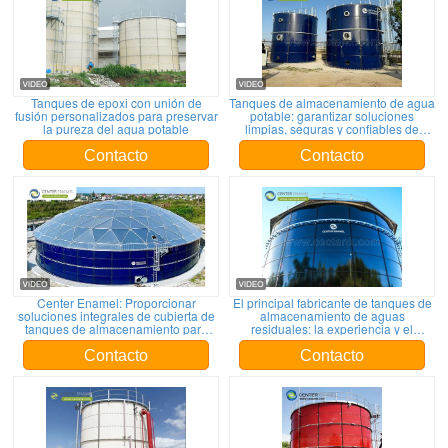
Tanques de epoxi con unión de
Tanques de almacenamiento de agua
fusión personalizados para preservar
potable: garantizar soluciones
la pureza del agua potable
limpias, seguras y confiables de
almacenamiento de agua por medio
del Center Enamel
Contacto
Contacto
Center Enamel: Proporcionar
El principal fabricante de tanques de
soluciones integrales de cubierta de
almacenamiento de aguas
tanques de almacenamiento para
residuales: la experiencia y el
clientes globales
compromiso de Center Enamel con la
sostenibilidad
Contacto
Contacto