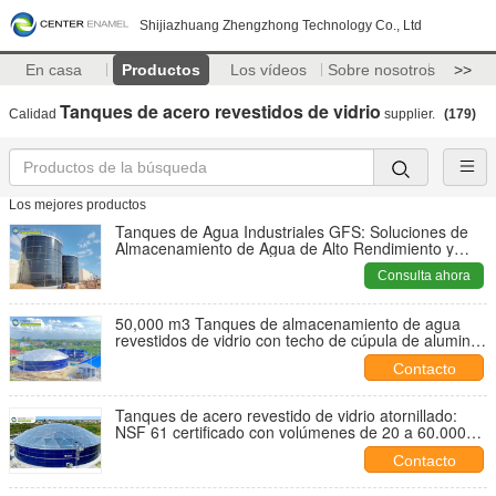
Shijiazhuang Zhengzhong Technology Co., Ltd
En casa
Productos
Los vídeos
Sobre nosotros
>>
Tanques de acero revestidos de vidrio
Calidad
supplier.
(179)
Los mejores productos
Tanques de Agua Industriales GFS: Soluciones de
Almacenamiento de Agua de Alto Rendimiento y
Duraderas
Consulta ahora
50,000 m3 Tanques de almacenamiento de agua
revestidos de vidrio con techo de cúpula de aluminio
La solución definitiva para el almacenamiento de
Contacto
agua a gran escala
Tanques de acero revestido de vidrio atornillado:
NSF 61 certificado con volúmenes de 20 a 60.000
m3
Contacto