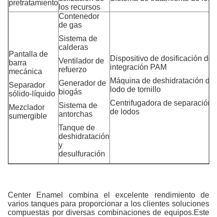
pretratamiento
los recursos
Contenedor
de gas
Sistema de
calderas
Pantalla de
Dispositivo de dosificación de
Ventilador de
barra
integración PAM
refuerzo
mecánica
Máquina de deshidratación de
Generador de
Separador
lodo de tornillo
biogás
sólido-líquido
Centrifugadora de separación
Sistema de
Mezclador
de lodos
antorchas
sumergible
Tanque de
deshidratación
y
desulfuración
Center Enamel combina el excelente rendimiento de
varios tanques para proporcionar a los clientes soluciones
compuestas por diversas combinaciones de equipos.Este