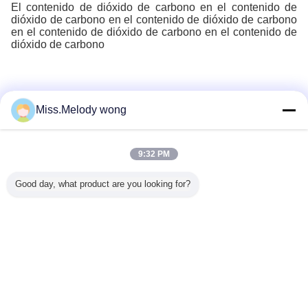
El contenido de dióxido de carbono en el contenido de
dióxido de carbono en el contenido de dióxido de carbono
en el contenido de dióxido de carbono en el contenido de
dióxido de carbono
Miss.Melody wong
Recommended Products
9:32 PM
Good day, what product are you looking for?
tos de
Revolucionando
60Tanques de
Tanques de agua
Gestión
ás de
las aguas
acero revestido
de incendios GLS:
estiércol 
col de
residuales
de vidrio (GLS) de
la solución
en Nige
os en
municipales en
1000 galones:
definitiva para la
Solucion
ecos:
Sudáfrica:
infraestructura de
protección contra
biogás
de GFS y
Soluciones
precisión para
incendios
tanques
Cambie la lengua
ión de
anaeróbicas con
almacenamiento
proceso
 de CSTR
tanques
de agua
Spanish
GFS+Proceso
comercial e
A2O
industrial