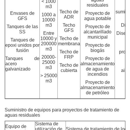
< 1000
residuales
m3
Si
Techo de
sumini
Envases de
Proyecto de
1000 a
ADR
GFS
agua potable
10000
m3
Techo
Dise
Tanques de las
Proyecto de
GFS
SS
alcantarillado
Entre
Diseño
municipal
10000 y
Techo de
Tanques de
200000
membrana
epoxi unidos por
Proyecto de
D
m3
fusión
biogás
Techo de
prote
20000-
FRP
Tanques de
Proyecto de
25000
acero
almacenamiento
Techo de
Di
m3
galvanizado
de agua de
cubierta
aisl
incendios
> 25000
m3
Proyecto de
almacenamiento
de petróleo
Suministro de equipos para proyectos de tratamiento de
aguas residuales
Sistema de
Equipo de
utilización de
Sistema de tratamiento de lodo