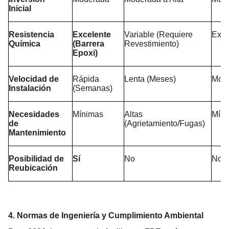
Inicial
Resistencia 
Excelente 
Variable (Requiere 
Exce
Química
(Barrera 
Revestimiento)
Epoxi)
Velocidad de 
Rápida 
Lenta (Meses)
Mod
Instalación
(Semanas)
Necesidades 
Mínimas
Altas 
Mín
de 
(Agrietamiento/Fugas)
Mantenimiento
Posibilidad de 
Sí
No
No
Reubicación
4. Normas de Ingeniería y Cumplimiento Ambiental