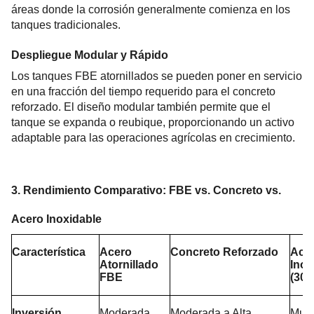
áreas donde la corrosión generalmente comienza en los 
tanques tradicionales.
Despliegue Modular y Rápido
Los tanques FBE atornillados se pueden poner en servicio 
en una fracción del tiempo requerido para el concreto 
reforzado. El diseño modular también permite que el 
tanque se expanda o reubique, proporcionando un activo 
adaptable para las operaciones agrícolas en crecimiento.
3. Rendimiento Comparativo: FBE vs. Concreto vs. 
Acero Inoxidable
Característica
Acero 
Concreto Reforzado
Acer
Atornillado 
Inox
FBE
(304
Inversión 
Moderada
Moderada a Alta
Muy 