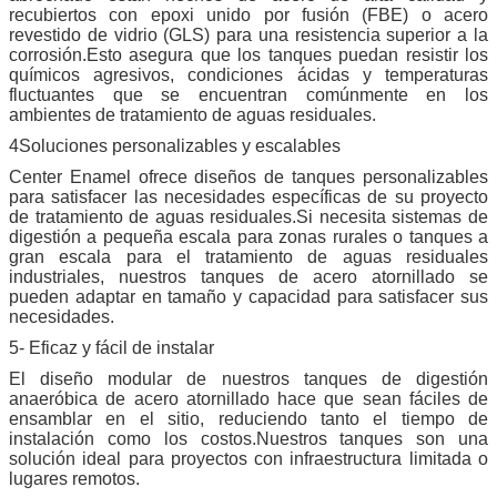
recubiertos con epoxi unido por fusión (FBE) o acero
revestido de vidrio (GLS) para una resistencia superior a la
corrosión.Esto asegura que los tanques puedan resistir los
químicos agresivos, condiciones ácidas y temperaturas
fluctuantes que se encuentran comúnmente en los
ambientes de tratamiento de aguas residuales.
4Soluciones personalizables y escalables
Center Enamel ofrece diseños de tanques personalizables
para satisfacer las necesidades específicas de su proyecto
de tratamiento de aguas residuales.Si necesita sistemas de
digestión a pequeña escala para zonas rurales o tanques a
gran escala para el tratamiento de aguas residuales
industriales, nuestros tanques de acero atornillado se
pueden adaptar en tamaño y capacidad para satisfacer sus
necesidades.
5- Eficaz y fácil de instalar
El diseño modular de nuestros tanques de digestión
anaeróbica de acero atornillado hace que sean fáciles de
ensamblar en el sitio, reduciendo tanto el tiempo de
Deja un mensaje
instalación como los costos.Nuestros tanques son una
solución ideal para proyectos con infraestructura limitada o
¡Te llamaremos pronto!
lugares remotos.