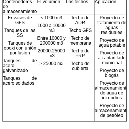
Contenedores
El volumen
Los techos
Aplicación
de
almacenamiento
Envases de
< 1000 m3
Techo de
Proyecto de
GFS
ADR
tratamiento de
1000 a 10000
aguas
Tanques de las
m3
Techo GFS
residuales
SS
Entre 10000 y
Techo de
Proyecto de
Tanques de
200000 m3
membrana
agua potable
epoxi con unión
20000-25000
Techo de
por fusión
Proyecto de
m3
FRP
alcantarillado
Tanques de
municipal
> 25000 m3
Techo de
acero
cubierta
galvanizado
Proyecto de
biogás
Tanques de
acero soldados
Proyecto de
almacenamiento
de agua de
incendios
Proyecto de
almacenamiento
de petróleo