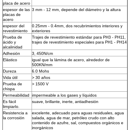
placa de acero
espesor de las
3 mm - 12 mm, depende del diámetro y la altura
placas de
acero
espesor del
0.25mm - 0.4mm, dos recubrimientos interiores y
revestimiento
exteriores
Prueba de
Trajes de revestimiento estándar para PH3 - PH11,
ácido y
trajes de revestimiento especiales para PH1 - PH14
alcalinidad
Adhesión
3, 450N/cm
Elástico
igual que la lámina de acero, alrededor de
500KN/mm
Dureza
6.0 Mohs
Vida útil
> 30 años
Prueba de
> 1500 V
chispa
Permeabilidad
impermeable a los gases y líquidos
Es fácil
suave, brillante, inerte, antiadhesión
limpiarlo.
Resistencia a
excelente, adecuado para aguas residuales, agua
la corrosión
salada, agua de mar, petróleo crudo con alto
contenido de azufre, sal, compuestos orgánicos e
inorgánicos