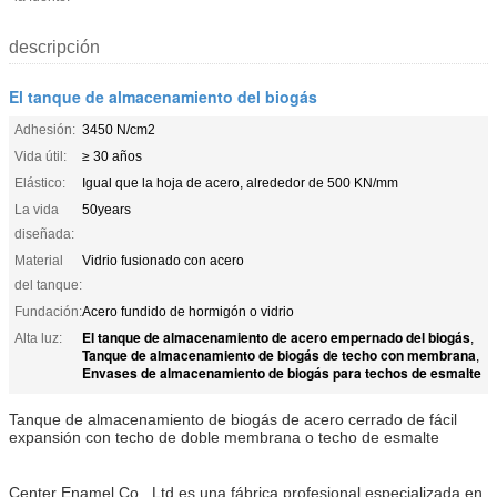
descripción
El tanque de almacenamiento del biogás
Adhesión:
3450 N/cm2
Vida útil:
≥ 30 años
Elástico:
Igual que la hoja de acero, alrededor de 500 KN/mm
La vida
50years
diseñada:
Material
Vidrio fusionado con acero
del tanque:
Fundación:
Acero fundido de hormigón o vidrio
El tanque de almacenamiento de acero empernado del biogás
Alta luz:
,
Tanque de almacenamiento de biogás de techo con membrana
,
Envases de almacenamiento de biogás para techos de esmalte
Tanque de almacenamiento de biogás de acero cerrado de fácil
expansión con techo de doble membrana o techo de esmalte
Center Enamel Co., Ltd es una fábrica profesional especializada en