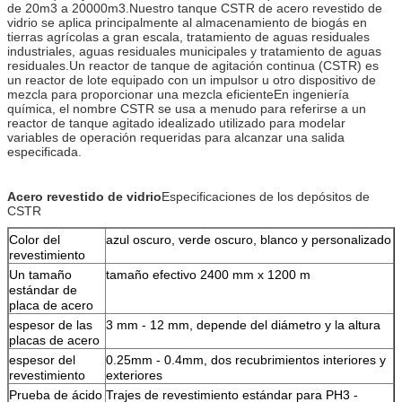
de 20m3 a 20000m3.Nuestro tanque CSTR de acero revestido de
vidrio se aplica principalmente al almacenamiento de biogás en
tierras agrícolas a gran escala, tratamiento de aguas residuales
industriales, aguas residuales municipales y tratamiento de aguas
residuales.Un reactor de tanque de agitación continua (CSTR) es
un reactor de lote equipado con un impulsor u otro dispositivo de
mezcla para proporcionar una mezcla eficienteEn ingeniería
química, el nombre CSTR se usa a menudo para referirse a un
reactor de tanque agitado idealizado utilizado para modelar
variables de operación requeridas para alcanzar una salida
especificada.
Acero revestido de vidrio
Especificaciones de los depósitos de
CSTR
Color del
azul oscuro, verde oscuro, blanco y personalizado
revestimiento
Un tamaño
tamaño efectivo 2400 mm x 1200 m
estándar de
placa de acero
espesor de las
3 mm - 12 mm, depende del diámetro y la altura
placas de acero
espesor del
0.25mm - 0.4mm, dos recubrimientos interiores y
revestimiento
exteriores
Prueba de ácido
Trajes de revestimiento estándar para PH3 -