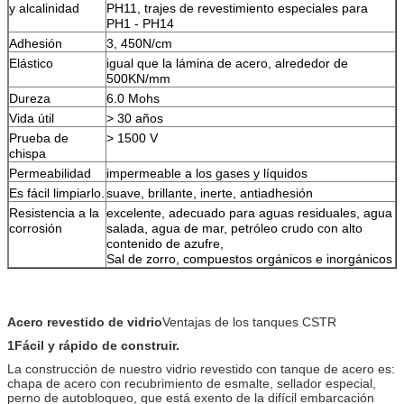
y alcalinidad
PH11, trajes de revestimiento especiales para
PH1 - PH14
Adhesión
3, 450N/cm
Elástico
igual que la lámina de acero, alrededor de
500KN/mm
Dureza
6.0 Mohs
Vida útil
> 30 años
Prueba de
> 1500 V
chispa
Permeabilidad
impermeable a los gases y líquidos
Es fácil limpiarlo.
suave, brillante, inerte, antiadhesión
Resistencia a la
excelente, adecuado para aguas residuales, agua
corrosión
salada, agua de mar, petróleo crudo con alto
contenido de azufre,
Sal de zorro, compuestos orgánicos e inorgánicos
Acero revestido de vidrio
Ventajas de los tanques CSTR
1Fácil y rápido de construir.
La construcción de nuestro vidrio revestido con tanque de acero es:
chapa de acero con recubrimiento de esmalte, sellador especial,
perno de autobloqueo, que está exento de la difícil embarcación