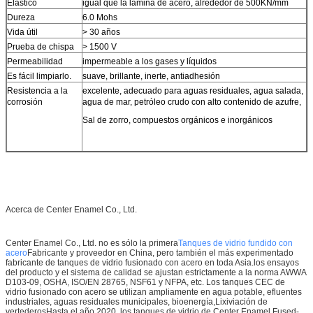
Elástico
igual que la lámina de acero, alrededor de 500KN/mm
Dureza
6.0 Mohs
Vida útil
> 30 años
Prueba de chispa
> 1500 V
Permeabilidad
impermeable a los gases y líquidos
Es fácil limpiarlo.
suave, brillante, inerte, antiadhesión
Resistencia a la
excelente, adecuado para aguas residuales, agua salada,
corrosión
agua de mar, petróleo crudo con alto contenido de azufre,
Sal de zorro, compuestos orgánicos e inorgánicos
Acerca de Center Enamel Co., Ltd.
Center Enamel Co., Ltd. no es sólo la primera
Tanques de vidrio fundido con
acero
Fabricante y proveedor en China, pero también el más experimentado
fabricante de tanques de vidrio fusionado con acero en toda Asia.los ensayos
del producto y el sistema de calidad se ajustan estrictamente a la norma AWWA
D103-09, OSHA, ISO/EN 28765, NSF61 y NFPA, etc. Los tanques CEC de
vidrio fusionado con acero se utilizan ampliamente en agua potable, efluentes
industriales, aguas residuales municipales, bioenergía,Lixiviación de
vertederosHasta el año 2020, los tanques de vidrio de Center Enamel Fused-