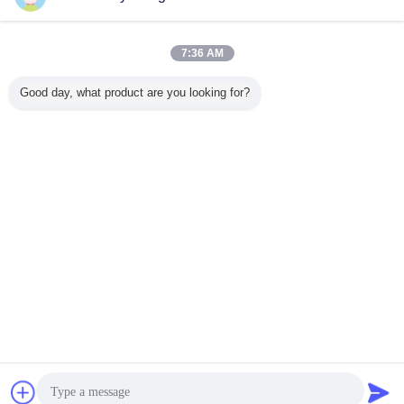
7:36 AM
Good day, what product are you looking for?
el vidrio se fundió a los tanques de agua de acero
Etiquetas:
,
sobre los tanques de almacenamiento de tierra de combustible
el tanque del esmalte
,
Obtenga el mejor precio por
Chatea
Solicitar una