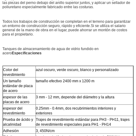
las piezas del perno debajo del anillo superior juntos, y aplicar un sellador de
poliuretano especialmente fabricado entre las costuras.
Todos los trabajos de construcción se completan en el terreno para garantizar
un entorno de construcción seguro, rápido y eficiente.Si se utiliza el salario
general de la mano de obra en el lugar, puede ahorrar un montón de costos
para el propietario.
Tanques de almacenamiento de agua de vidrio fundido en
acero
Especificaciones
Color del
azul oscuro, verde oscuro, blanco y personalizado
revestimiento
Un tamaño
tamaño efectivo 2400 mm x 1200 m
estándar de placa
de acero
espesor de las
3 mm - 12 mm, depende del diámetro y la altura
placas de acero
espesor del
0.25mm - 0.4mm, dos recubrimientos interiores y
revestimiento
exteriores
Prueba de ácido y
Trajes de revestimiento estándar para PH3 - PH11, trajes
alcalinidad
de revestimiento especiales para PH1 - PH14
Adhesión
3, 450N/cm