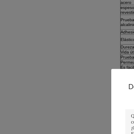
acero
espeso
revest
Prueba
alcalin
Adhesi
Elástic
Durez
Vida úti
Prueba
Permea
Es fácil
Resiste
corros
D
El depó
las sig
1Gran 
2. Fáci
sujeto 
3. Resi