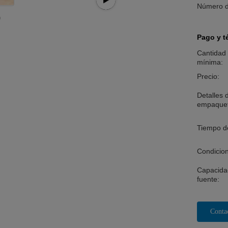
Número d
Pago y t
Cantidad
mínima:
Precio:
Detalles 
empaque
Tiempo d
Condicio
Capacida
fuente:
Conta