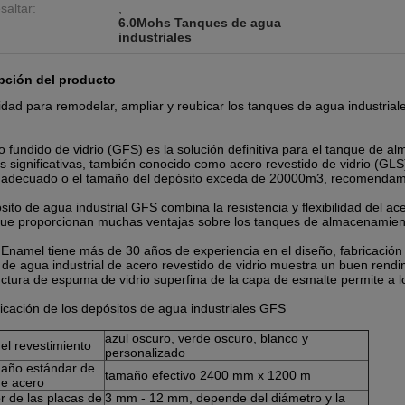
saltar:
,
6.0Mohs Tanques de agua
industriales
pción del producto
lidad para remodelar, ampliar y reubicar los tanques de agua industria
o fundido de vidrio (GFS) es la solución definitiva para el tanque de 
s significativas, también conocido como acero revestido de vidrio (GLS)
 adecuado o el tamaño del depósito exceda de 20000m3, recomendamo
sito de agua industrial GFS combina la resistencia y flexibilidad del ace
.que proporcionan muchas ventajas sobre los tanques de almacenamient
Enamel tiene más de 30 años de experiencia en el diseño, fabricación 
de agua industrial de acero revestido de vidrio muestra un buen rendi
uctura de espuma de vidrio superfina de la capa de esmalte permite a lo
icación de los depósitos de agua industriales GFS
azul oscuro, verde oscuro, blanco y
el revestimiento
personalizado
año estándar de
tamaño efectivo 2400 mm x 1200 m
de acero
r de las placas de
3 mm - 12 mm, depende del diámetro y la