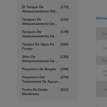
Barro
El Tanque De
(173)
Almacenamiento Del
Biogás
Inform
Tanques De
(133)
Almacenamiento De
Lixiviación
Tanques De
(179)
Lu
Almacenamiento De
Agua Agrícola
Tanque De Agua De
(166)
Ce
Fuego
Silos De
(130)
Du
Almacenamiento De
Cereales
Proyectos De Biogás
(349)
Co
Ta
Proyectos Del
(270)
Tratamiento De Aguas
Residuales
Te
Techo De Doble
(223)
Membrana