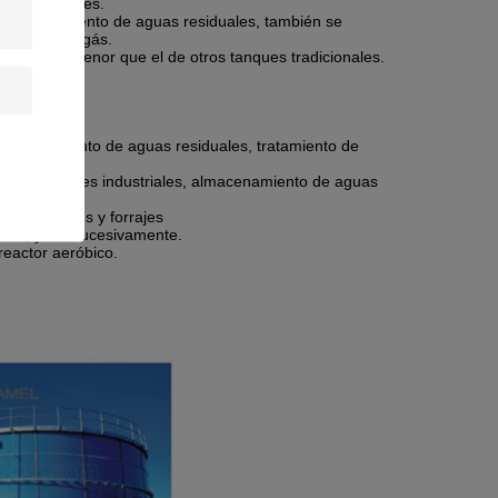
álcalis fuertes.
les, tratamiento de aguas residuales, también se
estor de biogás.
 es mucho menor que el de otros tanques tradicionales.
es, tratamiento de aguas residuales, tratamiento de
ón de efluentes industriales, almacenamiento de aguas
s de cereales y forrajes
ntes, y así sucesivamente.
reactor aeróbico.