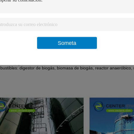
r la corrosión del tanque, sino también la resistencia a ácidos fuertes y 
do para diversos tipos de campos: no solo aguas residuales industria
plicar en energía y energía, tanques de almacenamiento agrícola, dig
oste del proyecto: como de construcción corta, el coste de instalación
a vida útil: más de 30 años de vida útil.
 de aplicación
al: agua potable, almacenamiento de lixiviación de residuos municipal
Someta
esiduales y digestión anaeróbica
ia: almacenamiento y procesamiento de efluentes industriales, digesti
ceso y almacenamiento de sólidos a granel
tura: almacenamiento de estiércol, producción de biogás agrícola y silo
: Diésel, queroseno, almacenamiento de carbón, silos de cenizas vola
ustibles: digestor de biogás, biomasa de biogás, reactor anaeróbico, 