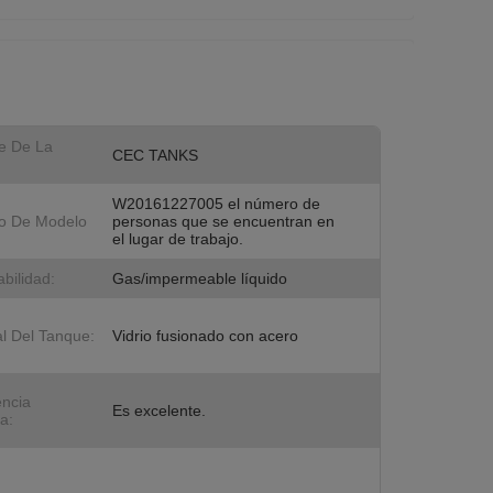
e De La
CEC TANKS
W20161227005 el número de
o De Modelo
personas que se encuentran en
el lugar de trabajo.
bilidad:
Gas/impermeable líquido
al Del Tanque:
Vidrio fusionado con acero
encia
Es excelente.
a: