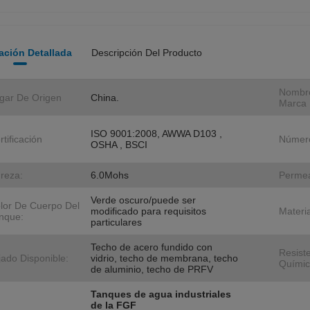
ación Detallada
Descripción Del Producto
Nombr
gar De Origen
China.
Marca
ISO 9001:2008, AWWA D103 ,
rtificación
Númer
OSHA , BSCI
reza:
6.0Mohs
Permea
Verde oscuro/puede ser
lor De Cuerpo Del
modificado para requisitos
Materi
nque:
particulares
Techo de acero fundido con
Resist
jado Disponible:
vidrio, techo de membrana, techo
Químic
de aluminio, techo de PRFV
Tanques de agua industriales
de la FGF