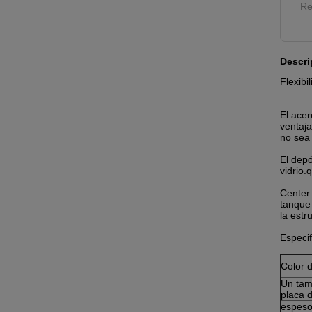
Re
Descri
Flexibi
El acer
ventaja
no sea
El depó
vidrio
Center 
tanque 
la estr
Especif
Color d
Un tam
placa 
espeso