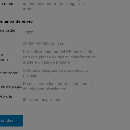
e modelo:
que se encuentran en el lugar de
trabajo.
érminos de envío
 de orden
1SET
$5000~$20000 one set
Polivinílico-espuma del PE entre cada
de
uno dos placas de acero; plataforma de
tado:
madera y caja de madera
0-60 días después de que depósito
e entrega:
recibido
En el caso de las empresas de servicios
nes de pago:
de telecomunicaciones:
d de la
60 sistemas por mes
cta Ahora