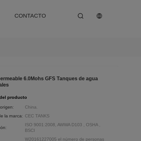
CONTACTO
ermeable 6.0Mohs GFS Tanques de agua
ales
 del producto
origen:
China.
e la marca:
CEC TANKS
ISO 9001:2008, AWWA D103 , OSHA ,
ión:
BSCI
W20161227005 el número de personas