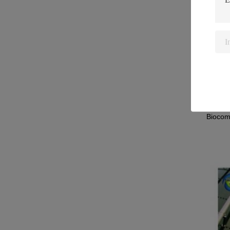
preveni
4Adecua
puede a
5Bajo c
6. Larg
Campos
Municip
aguas r
Industr
de pro
Agricul
Minería
Biocomb