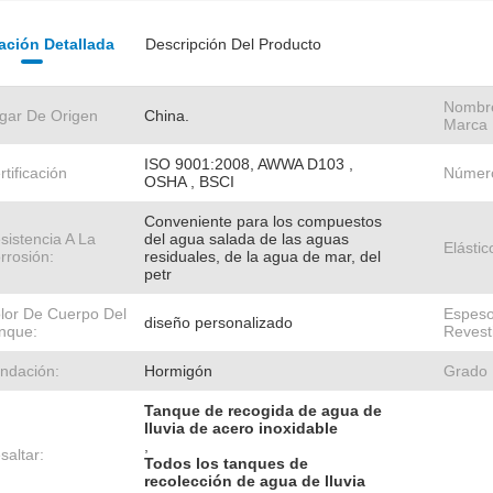
ación Detallada
Descripción Del Producto
Nombr
gar De Origen
China.
Marca
ISO 9001:2008, AWWA D103 ,
rtificación
Númer
OSHA , BSCI
Conveniente para los compuestos
sistencia A La
del agua salada de las aguas
Elástic
rrosión:
residuales, de la agua de mar, del
petr
lor De Cuerpo Del
Espeso
diseño personalizado
nque:
Revest
ndación:
Hormigón
Grado 
Tanque de recogida de agua de
lluvia de acero inoxidable
,
saltar:
Todos los tanques de
recolección de agua de lluvia