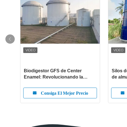
Biodigestor GFS de Center
Silos 
Enamel: Revolucionando la
de alm
gestión sostenible de residuos
alta ef
con tecnología avanzada de
corrosi
io
Consiga El Mejor Precio
al
vidrio fundido al acero
global