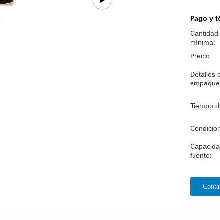
Pago y t
Cantidad
mínima:
Precio:
Detalles 
empaque
Tiempo d
Condicio
Capacida
fuente:
Conta