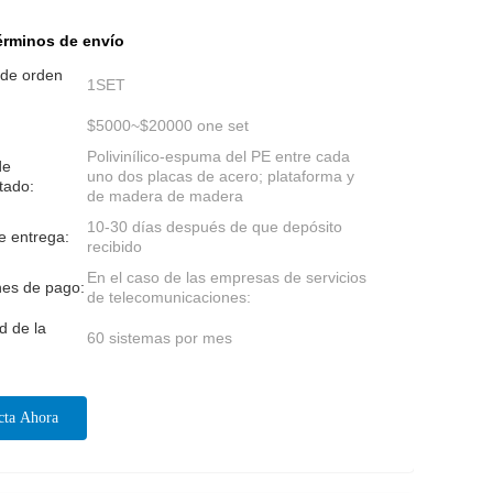
érminos de envío
 de orden
1SET
$5000~$20000 one set
Polivinílico-espuma del PE entre cada
de
uno dos placas de acero; plataforma y
tado:
de madera de madera
10-30 días después de que depósito
e entrega:
recibido
En el caso de las empresas de servicios
nes de pago:
de telecomunicaciones:
d de la
60 sistemas por mes
cta Ahora