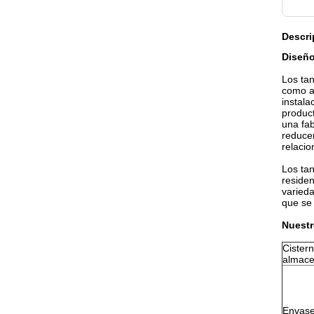
Descri
Diseño
Los ta
como ag
instala
produc
una fab
reduce
relacio
Los tan
residen
varied
que se 
Nuestr
Cister
almace
Envas