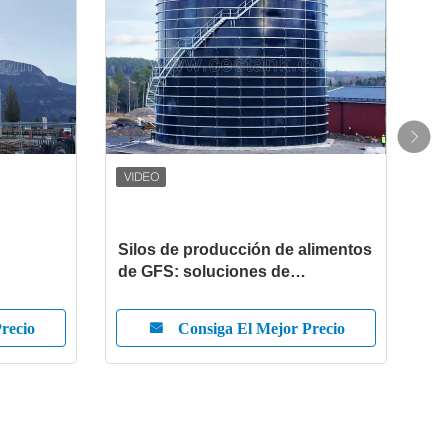
Silos de producción de alimentos
Sil
de GFS: soluciones de
Sol
 y de
almacenamiento higiénicas,
ava
eriales a
sostenibles y de alto rendimiento
par
recio
Consiga El Mejor Precio
de Center Enamel