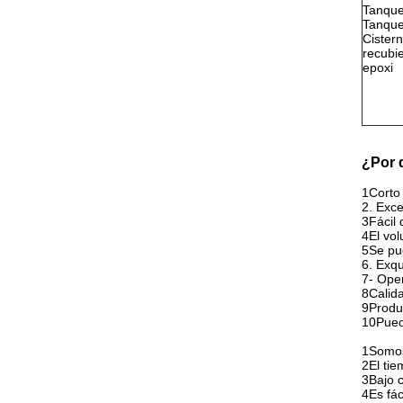
Tanque
Tanque
Cister
recubi
epoxi
¿Por 
1Corto 
2. Exce
3Fácil 
4El vo
5Se pue
6. Exqu
7- Oper
8Calida
9Produc
10Pued
1Somos
2El tie
3Bajo 
4Es fác