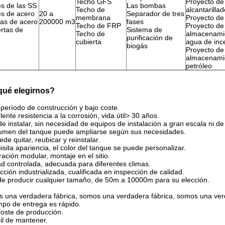
Techo GFS
Proyecto de
s de las SS
Las bombas
Techo de
alcantarilla
s de acero
20 a
Separador de tres
membrana
Proyecto de
nas de acero
200000 m3
fases
Techo de FRP
Proyecto de
ertas de
Sistema de
Techo de
almacenami
purificación de
cubierta
agua de inc
biogás
Proyecto de
almacenami
petróleo
qué elegirnos?
período de construcción y bajo coste.
lente resistencia a la corrosión, vida útil> 30 años.
de instalar, sin necesidad de equipos de instalación a gran escala ni d
lumen del tanque puede ampliarse según sus necesidades.
de quitar, reubicar y reinstalar.
isita apariencia, el color del tanque se puede personalizar.
ación modular, montaje en el sitio.
d controlada, adecuada para diferentes climas.
ción industrializada, cualificada en inspección de calidad.
e producir cualquier tamaño, de 50m a 10000m para su elección.
 una verdadera fábrica, somos una verdadera fábrica, somos una verd
mpo de entrega es rápido.
coste de producción.
il de mantener.