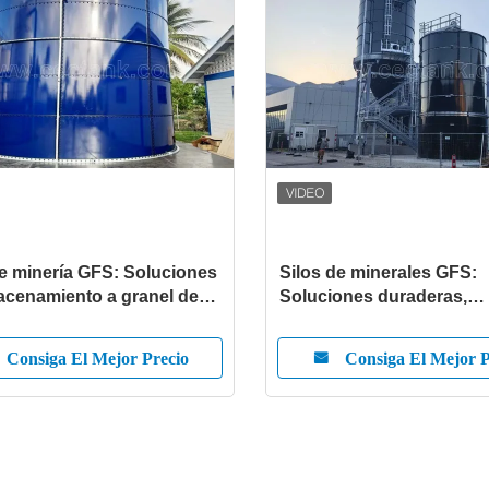
de minería GFS: Soluciones
Silos de minerales GFS:
acenamiento a granel de
Soluciones duraderas,
iciencia y resistentes a la
resistentes a la corrosión
ón para la industria minera
alto rendimiento para mat
Consiga El Mejor Precio
Consiga El Mejor P
granel de Center Enamel