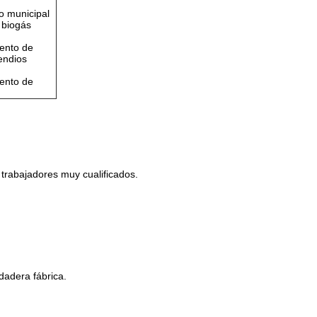
do municipal
 biogás
ento de
endios
ento de
e trabajadores muy cualificados.
adera fábrica.