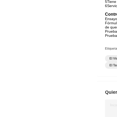
5Tiene 
6Servic
Contr
Ensayo
Fórmula
de quem
Prueba
Pruebas
Etiqueta
El V
El T
Quier
Inco