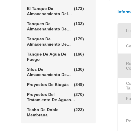
Barro
El Tanque De
(173)
Inform
Almacenamiento Del
Biogás
Tanques De
(133)
Almacenamiento De
Lu
Lixiviación
Tanques De
(179)
Almacenamiento De
Ce
Agua Agrícola
Tanque De Agua De
(166)
Fuego
Re
Co
Silos De
(130)
Almacenamiento De
Cereales
Co
Proyectos De Biogás
(349)
Ta
Proyectos Del
(270)
Fu
Tratamiento De Aguas
Residuales
Techo De Doble
(223)
Membrana
Re