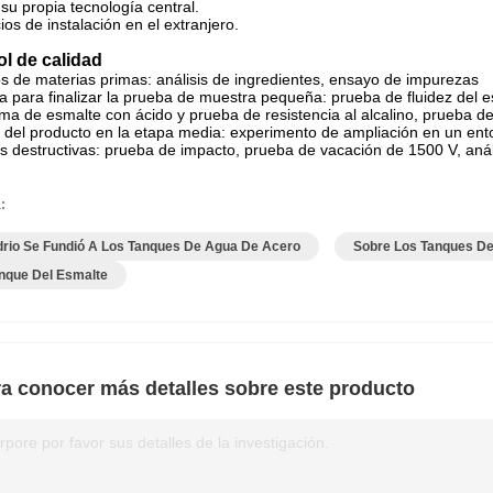
su propia tecnología central.
ios de instalación en el extranjero.
ol de calidad
s de materias primas: análisis de ingredientes, ensayo de impurezas
 para finalizar la prueba de muestra pequeña: prueba de fluidez del e
a de esmalte con ácido y prueba de resistencia al alcalino, prueba de b
 del producto en la etapa media: experimento de ampliación en un ent
 destructivas: prueba de impacto, prueba de vacación de 1500 V, análi
:
idrio Se Fundió A Los Tanques De Agua De Acero
Sobre Los Tanques De
anque Del Esmalte
a conocer más detalles sobre este producto
rpore por favor sus detalles de la investigación.