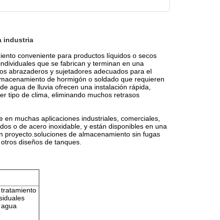
 industria
iento conveniente para productos líquidos o secos
individuales que se fabrican y terminan en una
 los abrazaderos y sujetadores adecuados para el
 almacenamiento de hormigón o soldado que requieren
de agua de lluvia ofrecen una instalación rápida,
er tipo de clima, eliminando muchos retrasos
se en muchas aplicaciones industriales, comerciales,
ados o de acero inoxidable, y están disponibles en una
un proyecto.soluciones de almacenamiento sin fugas
 otros diseños de tanques.
 tratamiento
siduales
 agua