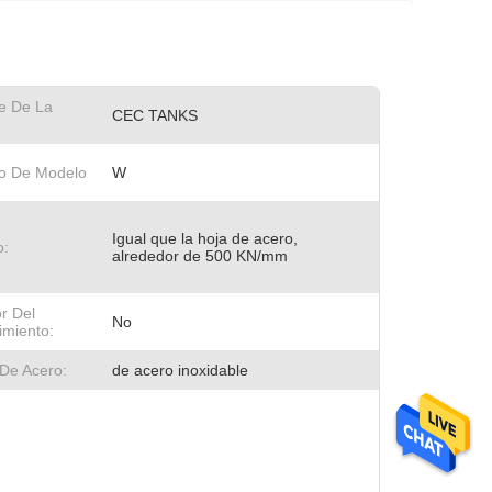
e De La
CEC TANKS
o De Modelo
W
Igual que la hoja de acero,
o:
alrededor de 500 KN/mm
r Del
No
imiento:
De Acero:
de acero inoxidable