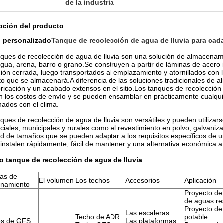
de la industria
pción del producto
 personalizado
Tanque de recolección de agua de lluvia para cada
nques de recolección de agua de lluvia son una solución de almacenam
ua, arena, barro o grano.Se construyen a partir de láminas de acero 
ción cerrada, luego transportados al emplazamiento y atornillados con
to que se almacenará.A diferencia de las soluciones tradicionales de
ricación y un acabado extensos en el sitio.Los tanques de recolección 
n los costos de envío y se pueden ensamblar en prácticamente cualqui
nados con el clima.
ques de recolección de agua de lluvia son versátiles y pueden utilizar
ciales, municipales y rurales.como el revestimiento en polvo, galvaniz
ad de tamaños que se pueden adaptar a los requisitos específicos de 
instalen rápidamente, fácil de mantener y una alternativa económica a
o tanque de recolección de agua de lluvia
nas de
El volumen
Los techos
Accesorios
Aplicación
namiento
Proyecto de
de aguas re
Proyecto de
Las escaleras
Techo de ADR
potable
es de GFS
Las plataformas