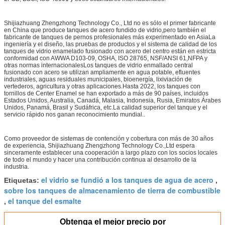
Shijiazhuang Zhengzhong Technology Co., Ltd no es sólo el primer fabricante
en China que produce tanques de acero fundido de vidrio,pero también el
fabricante de tanques de pernos profesionales más experimentado en AsiaLa
ingeniería y el diseño, las pruebas de productos y el sistema de calidad de los
tanques de vidrio enamelado fusionado con acero del centro están en estricta
conformidad con AWWA D103-09, OSHA, ISO 28765, NSF/ANSI 61,NFPA y
otras normas internacionalesLos tanques de vidrio enmallado central
fusionado con acero se utilizan ampliamente en agua potable, efluentes
industriales, aguas residuales municipales, bioenergía, lixiviación de
vertederos, agricultura y otras aplicaciones.Hasta 2022, los tanques con
tornillos de Center Enamel se han exportado a más de 90 países, incluidos
Estados Unidos, Australia, Canadá, Malasia, Indonesia, Rusia, Emiratos Árabes
Unidos, Panamá, Brasil y Sudáfrica, etc.La calidad superior del tanque y el
servicio rápido nos ganan reconocimiento mundial..
Como proveedor de sistemas de contención y cobertura con más de 30 años
de experiencia, Shijiazhuang Zhengzhong Technology Co.,Ltd espera
sinceramente establecer una cooperación a largo plazo con los socios locales
de todo el mundo y hacer una contribución continua al desarrollo de la
industria.
el vidrio se fundió a los tanques de agua de acero
Etiquetas:
,
sobre los tanques de almacenamiento de tierra de combustible
el tanque del esmalte
,
Obtenga el mejor precio por