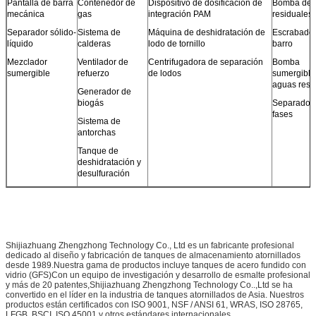
Pantalla de barra
Contenedor de
Dispositivo de dosificación de
Bomba de 
mecánica
gas
integración PAM
residuales
Separador sólido-
Sistema de
Máquina de deshidratación de
Escrabado
líquido
calderas
lodo de tornillo
barro
Mezclador
Ventilador de
Centrifugadora de separación
Bomba
sumergible
refuerzo
de lodos
sumergible
aguas resi
Generador de
biogás
Separador 
fases
Sistema de
antorchas
Tanque de
deshidratación y
desulfuración
Shijiazhuang Zhengzhong Technology Co., Ltd es un fabricante profesional
dedicado al diseño y fabricación de tanques de almacenamiento atornillados
desde 1989.Nuestra gama de productos incluye tanques de acero fundido con
vidrio (GFS)Con un equipo de investigación y desarrollo de esmalte profesional
y más de 20 patentes,Shijiazhuang Zhengzhong Technology Co..,Ltd se ha
convertido en el líder en la industria de tanques atornillados de Asia. Nuestros
productos están certificados con ISO 9001, NSF / ANSI 61, WRAS, ISO 28765,
LFGB, BSCI, ISO 45001 y otros estándares internacionales.