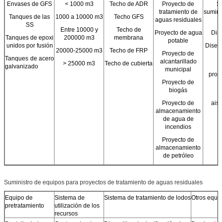
Envases de GFS
< 1000 m3
Techo de ADR
Proyecto de
S
tratamiento de
sumini
Tanques de las
1000 a 10000 m3
Techo GFS
aguas residuales
SS
Entre 10000 y
Techo de
Proyecto de agua
Dis
Tanques de epoxi
200000 m3
membrana
potable
unidos por fusión
Diseño
20000-25000 m3
Techo de FRP
Proyecto de
Tanques de acero
alcantarillado
> 25000 m3
Techo de cubierta
galvanizado
D
municipal
prot
Proyecto de
biogás
D
Proyecto de
ais
almacenamiento
de agua de
incendios
Proyecto de
almacenamiento
de petróleo
Suministro de equipos para proyectos de tratamiento de aguas residuales
Equipo de
Sistema de
Sistema de tratamiento de lodos
Otros equi
pretratamiento
utilización de los
recursos