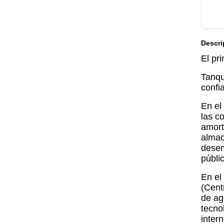
Descri
El pr
Tanqu
confi
En el
las c
amort
almac
desem
públi
En el
(Cent
de ag
tecno
inter