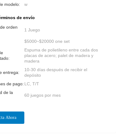
e modelo:
w
érminos de envío
 de orden
1 Juego
$5000~$20000 one set
Espuma de polietileno entre cada dos
de
placas de acero; palet de madera y
tado:
madera
10-30 días después de recibir el
e entrega:
depósito
nes de pago:
LC, T/T
d de la
60 juegos por mes
cta Ahora