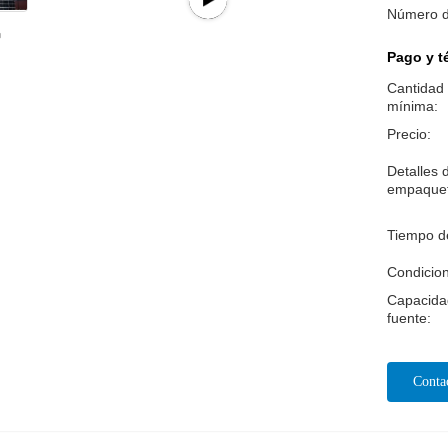
Número d
Pago y t
Cantidad
mínima:
Precio:
Detalles 
empaque
Tiempo d
Condicio
Capacida
fuente:
Conta