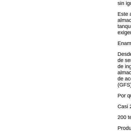
sin ig
Este 
almac
tanqu
exige
Ename
Desde
de se
de in
almac
de ac
(GFS)
Por q
Casi 
200 t
Produ