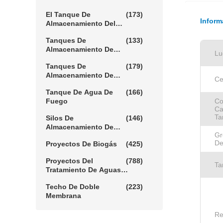
Barro
El Tanque De
(173)
Inform
Almacenamiento Del
Biogás
Tanques De
(133)
Almacenamiento De
Lu
Lixiviación
Tanques De
(179)
Almacenamiento De
Ce
Agua Agrícola
Tanque De Agua De
(166)
Fuego
Co
Ca
Ta
Silos De
(146)
Almacenamiento De
Gr
Cereales
De
Proyectos De Biogás
(425)
Proyectos Del
(788)
Ta
Tratamiento De Aguas
Residuales
Techo De Doble
(223)
Membrana
Re