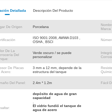
ación Detallada
Descripción Del Producto
Nombr
gar De Origen
Porcelana
Marca
ISO 9001:2008, AWWA D103 ,
rtificación
Númer
OSHA , BSCI
lor De La
Verde oscuro / se puede
Integr
rrocería Del
personalizar
Corros
nque:
osor De Placas
3 mm a 12 mm, depende de la
Resist
 Acero:
estructura del tanque
Químic
maño Del Panel:
2.4m * 1.2m
Fácil D
depósito de agua de gran
capacidad
,
El vidrio fundió el tanque de
saltar:
agua de acero