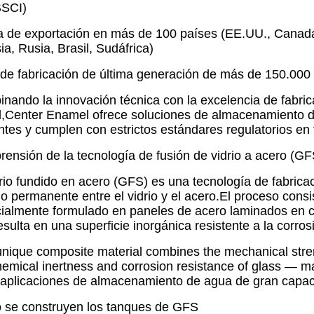
BSCI)
a de exportación en más de 100 países (EE.UU., Canadá
ia, Rusia, Brasil, Sudáfrica)
de fabricación de última generación de más de 150.000
nando la innovación técnica con la excelencia de fabric
l,Center Enamel ofrece soluciones de almacenamiento 
ntes y cumplen con estrictos estándares regulatorios en
ensión de la tecnología de fusión de vidrio a acero (GF
drio fundido en acero (GFS) es una tecnología de fabri
lo permanente entre el vidrio y el acero.El proceso consis
ialmente formulado en paneles de acero laminados en c
esulta en una superficie inorgánica resistente a la corros
unique composite material combines the mechanical streng
hemical inertness and corrosion resistance of glass — ma
 aplicaciones de almacenamiento de agua de gran capac
se construyen los tanques de GFS