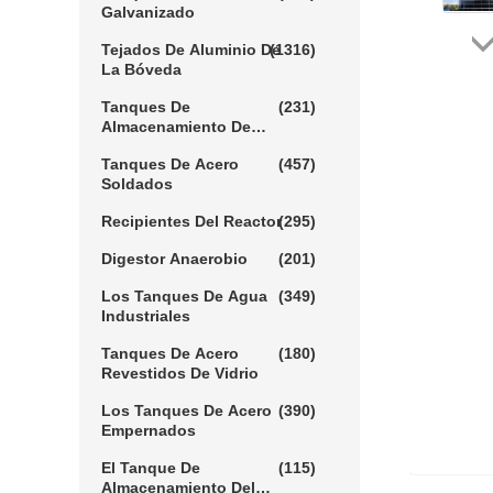
Galvanizado
Tejados De Aluminio De
(1316)
La Bóveda
Tanques De
(231)
Almacenamiento De
Aguas Residuales
Tanques De Acero
(457)
Soldados
Recipientes Del Reactor
(295)
Digestor Anaerobio
(201)
Los Tanques De Agua
(349)
Industriales
Tanques De Acero
(180)
Revestidos De Vidrio
Los Tanques De Acero
(390)
Empernados
El Tanque De
(115)
Almacenamiento Del