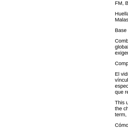
FM, 
Huell
Malas
Base 
Combi
globa
exige
Compr
El vi
víncu
espec
que r
This 
the c
term,
Cómo 