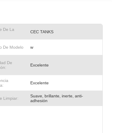
e De La
CEC TANKS
o De Modelo
w
idad De
Excelente
ión:
encia
Excelente
a:
Suave, brillante, inerte, anti-
e Limpiar:
adhesión