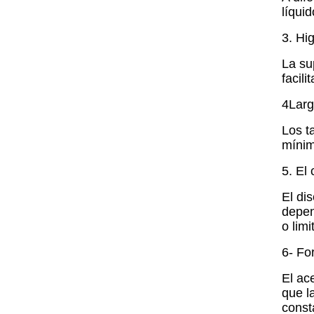
líqui
3. Hig
La su
facil
4Larg
Los t
mínim
5. El
El di
depen
o limi
6- For
El ac
que l
const