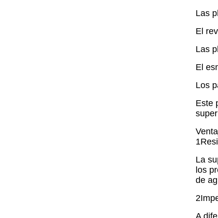
Las p
El re
Las p
El es
Los p
Este 
super
Venta
1Resi
La su
los p
de ag
2Impe
A dif