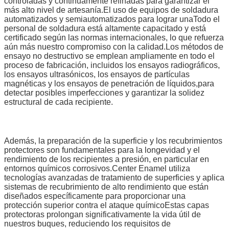
controladas y continuamente refinadas para garantizar el
más alto nivel de artesanía.El uso de equipos de soldadura
automatizados y semiautomatizados para lograr unaTodo el
personal de soldadura está altamente capacitado y está
certificado según las normas internacionales, lo que refuerza
aún más nuestro compromiso con la calidad.Los métodos de
ensayo no destructivo se emplean ampliamente en todo el
Deja un mensaje
proceso de fabricación, incluidos los ensayos radiográficos,
los ensayos ultrasónicos, los ensayos de partículas
¡Te llamaremos pronto!
magnéticas y los ensayos de penetración de líquidos,para
detectar posibles imperfecciones y garantizar la solidez
estructural de cada recipiente.
Además, la preparación de la superficie y los recubrimientos
protectores son fundamentales para la longevidad y el
rendimiento de los recipientes a presión, en particular en
entornos químicos corrosivos.Center Enamel utiliza
tecnologías avanzadas de tratamiento de superficies y aplica
sistemas de recubrimiento de alto rendimiento que están
diseñados específicamente para proporcionar una
protección superior contra el ataque químicoEstas capas
protectoras prolongan significativamente la vida útil de
nuestros buques, reduciendo los requisitos de