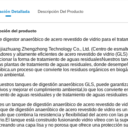
ación Detallada
Descripción Del Producto
pción del producto
 digestor anaeróbico de acero revestido de vidrio para el trat
jiazhuang Zhengzhong Technology Co., Ltd. (Centro de esmalte)
dores y altamente eficientes de acero revestido de vidrio (GL
cionar la forma de tratamiento de aguas residualesNuestros tan
as plantas de tratamiento de aguas residuales, donde desempeña
bica.un proceso que convierte los residuos orgánicos en biogá
o ambiental.
estros tanques de digestión anaeróbicos GLS, puede garantizar l
ivos y mejorar el cumplimiento ambiental,lo que los convierte 
iento de aguas residuales y de tratamiento de aguas residuales
s un tanque de digestión anaeróbico de acero revestido de vid
que de digestión anaeróbico de acero revestido de vidrio es 
do que combina la resistencia y flexibilidad del acero con las p
rio.El tanque está construido fusionando vidrio vítreo con la s
 creando una capa lisa y no porosa que ofrece una protección sup