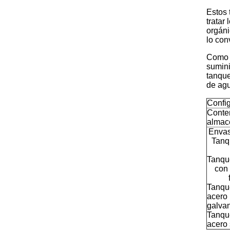
Estos 
tratar
orgáni
lo con
Como u
sumini
tanque
de agu
Confi
Conte
almac
Enva
Tanq
Tanqu
con 
Tan
acero
galva
Tan
acero