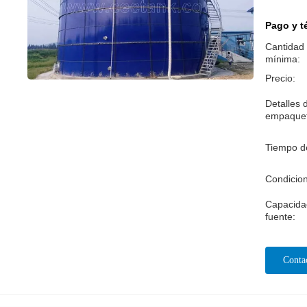
Pago y t
Cantidad
mínima:
Precio:
Detalles 
empaque
Tiempo d
Condicio
Capacida
fuente:
Conta