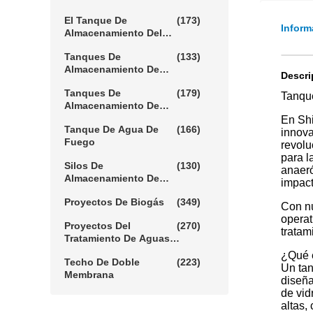
Barro
El Tanque De
(173)
Inform
Almacenamiento Del
Biogás
Tanques De
(133)
Almacenamiento De
Descri
Lixiviación
Tanques De
(179)
Tanque
Almacenamiento De
Agua Agrícola
En Shi
Tanque De Agua De
(166)
innova
Fuego
revolu
para l
Silos De
(130)
anaeró
Almacenamiento De
impact
Cereales
Proyectos De Biogás
(349)
Con nu
operat
Proyectos Del
(270)
tratam
Tratamiento De Aguas
Residuales
¿Qué e
Techo De Doble
(223)
Un tan
Membrana
diseña
de vid
altas,