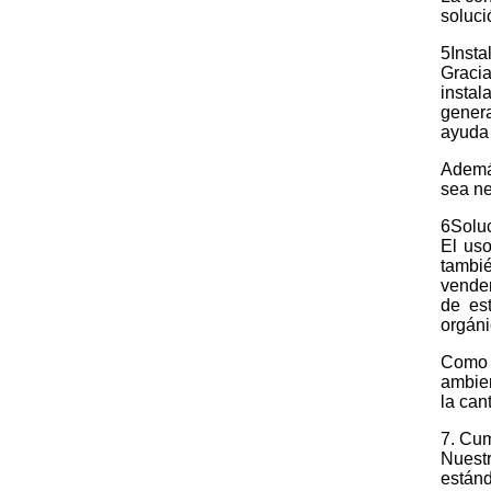
soluci
5Insta
Gracia
instal
genera
ayuda 
Además
sea ne
6Soluc
El uso
tambié
vender
de es
orgáni
Como 
ambien
la can
7. Cum
Nuest
estánd