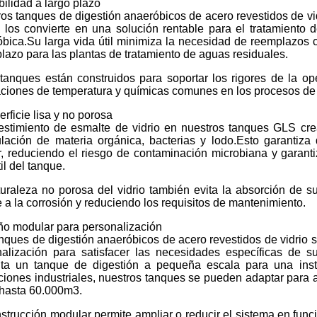
ilidad a largo plazo
os tanques de digestión anaeróbicos de acero revestidos de vi
 los convierte en una solución rentable para el tratamiento 
bica.Su larga vida útil minimiza la necesidad de reemplazos c
plazo para las plantas de tratamiento de aguas residuales.
tanques están construidos para soportar los rigores de la o
aciones de temperatura y químicas comunes en los procesos de
erficie lisa y no porosa
estimiento de esmalte de vidrio en nuestros tanques GLS crea
ación de materia orgánica, bacterias y lodo.Esto garantiza
r, reduciendo el riesgo de contaminación microbiana y garant
il del tanque.
uraleza no porosa del vidrio también evita la absorción de s
 a la corrosión y reduciendo los requisitos de mantenimiento.
o modular para personalización
nques de digestión anaeróbicos de acero revestidos de vidrio s
alización para satisfacer las necesidades específicas de s
ita un tanque de digestión a pequeña escala para una inst
ciones industriales, nuestros tanques se pueden adaptar par
hasta 60.000m3.
strucción modular permite ampliar o reducir el sistema en fun