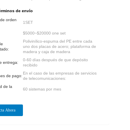
érminos de envío
 de orden
1SET
$5000~$20000 one set
Polivinílico-espuma del PE entre cada
de
uno dos placas de acero; plataforma de
tado:
madera y caja de madera
0-60 días después de que depósito
e entrega:
recibido
En el caso de las empresas de servicios
nes de pago:
de telecomunicaciones:
d de la
60 sistemas por mes
cta Ahora