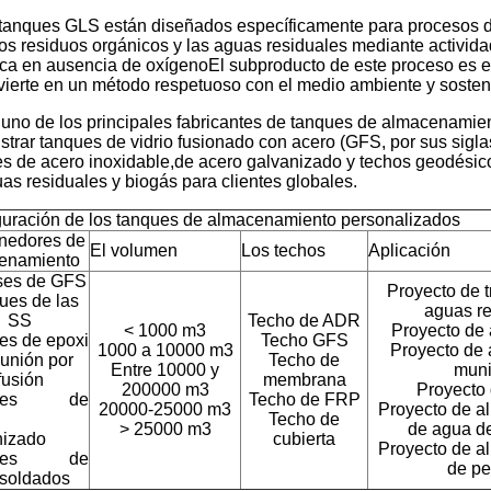
tanques GLS están diseñados específicamente para procesos de
 los residuos orgánicos y las aguas residuales mediante activi
ca en ausencia de oxígenoEl subproducto de este proceso es el
vierte en un método respetuoso con el medio ambiente y sosteni
no de los principales fabricantes de tanques de almacenamie
strar tanques de vidrio fusionado con acero (GFS, por sus sigla
s de acero inoxidable,de acero galvanizado y techos geodésic
as residuales y biogás para clientes globales.
guración de los tanques de almacenamiento personalizados
nedores de
El volumen
Los techos
Aplicación
enamiento
ses de GFS
Proyecto de t
ues de las
aguas re
SS
Techo de ADR
< 1000 m3
Proyecto de 
es de epoxi
Techo GFS
1000 a 10000 m3
Proyecto de a
unión por
Techo de
Entre 10000 y
muni
fusión
membrana
200000 m3
Proyecto 
ques de
Techo de FRP
20000-25000 m3
Proyecto de a
Techo de
> 25000 m3
de agua de
nizado
cubierta
Proyecto de a
ques de
de pe
 soldados