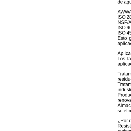
de agu
AWWA 
ISO 28
NSF/AN
ISO 90
ISO 45
Esto 
aplica
Aplica
Los t
aplica
Trata
residu
Trata
indust
Produc
renova
Almace
su eli
¿Por q
Resist