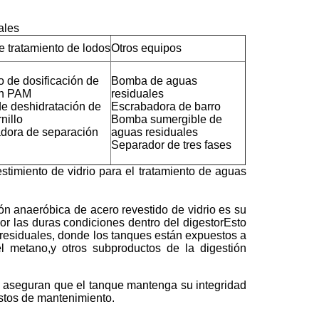
ales
e tratamiento de lodos
Otros equipos
o de dosificación de
Bomba de aguas
ón PAM
residuales
e deshidratación de
Escrabadora de barro
nillo
Bomba sumergible de
adora de separación
aguas residuales
Separador de tres fases
timiento de vidrio para el tratamiento de aguas
ón anaeróbica de acero revestido de vidrio es su
por las duras condiciones dentro del digestorEsto
 residuales, donde los tanques están expuestos a
el metano,y otros subproductos de la digestión
io aseguran que el tanque mantenga su integridad
ostos de mantenimiento.