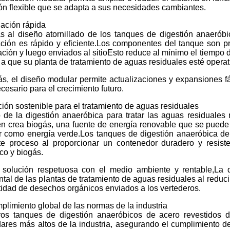
ón flexible que se adapta a sus necesidades cambiantes.
lación rápida
s al diseño atornillado de los tanques de digestión anaeróbi
ación es rápido y eficiente.Los componentes del tanque son pr
ción y luego enviados al sitioEsto reduce al mínimo el tiempo d
a que su planta de tratamiento de aguas residuales esté opera
, el diseño modular permite actualizaciones y expansiones fác
cesario para el crecimiento futuro.
ión sostenible para el tratamiento de aguas residuales
 de la digestión anaeróbica para tratar las aguas residuales
n crea biogás, una fuente de energía renovable que se puede ut
 como energía verde.Los tanques de digestión anaeróbica de a
te proceso al proporcionar un contenedor duradero y resiste
co y biogás.
solución respetuosa con el medio ambiente y rentable,La d
tal de las plantas de tratamiento de aguas residuales al reduc
tidad de desechos orgánicos enviados a los vertederos.
plimiento global de las normas de la industria
ros tanques de digestión anaeróbicos de acero revestidos d
ares más altos de la industria, asegurando el cumplimiento de