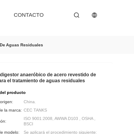
CONTACTO
 De Aguas Residuales
digestor anaeróbico de acero revestido de
ara el tratamiento de aguas residuales
 del producto
origen:
China.
e la marca:
CEC TANKS
ISO 9001:2008, AWWA D103 , OSHA ,
ión:
BSCI
e modelo:
Se aplicará el procedimiento siguiente: