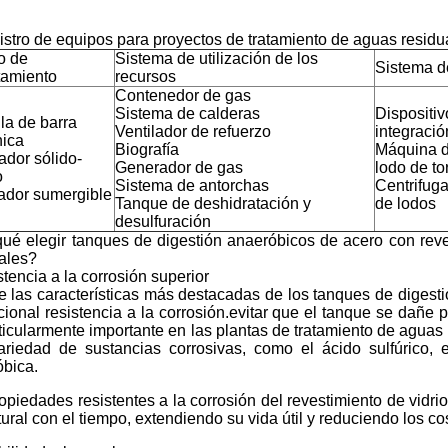
stro de equipos para proyectos de tratamiento de aguas residu
o de
Sistema de utilización de los
Sistema d
tamiento
recursos
Contenedor de gas
Sistema de calderas
Dispositiv
la de barra
Ventilador de refuerzo
integraci
ica
Biografía
Máquina d
dor sólido-
Generador de gas
lodo de tor
o
Sistema de antorchas
Centrifug
ador sumergible
Tanque de deshidratación y
de lodos
desulfuración
ué elegir tanques de digestión anaeróbicos de acero con reves
ales?
tencia a la corrosión superior
 las características más destacadas de los tanques de digesti
ional resistencia a la corrosión.evitar que el tanque se dañe 
ticularmente importante en las plantas de tratamiento de aguas
riedad de sustancias corrosivas, como el ácido sulfúrico, 
bica.
opiedades resistentes a la corrosión del revestimiento de vidr
tural con el tiempo, extendiendo su vida útil y reduciendo los c