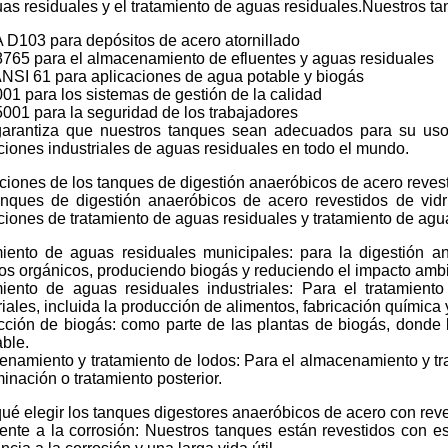
as residuales y el tratamiento de aguas residuales.Nuestros t
D103 para depósitos de acero atornillado
765 para el almacenamiento de efluentes y aguas residuales
SI 61 para aplicaciones de agua potable y biogás
01 para los sistemas de gestión de la calidad
001 para la seguridad de los trabajadores
garantiza que nuestros tanques sean adecuados para su uso 
ciones industriales de aguas residuales en todo el mundo.
ciones de los tanques de digestión anaeróbicos de acero revest
anques de digestión anaeróbicos de acero revestidos de vidr
ciones de tratamiento de aguas residuales y tratamiento de agu
miento de aguas residuales municipales: para la digestión a
os orgánicos, produciendo biogás y reduciendo el impacto ambi
miento de aguas residuales industriales: Para el tratamien
riales, incluida la producción de alimentos, fabricación química
ción de biogás: como parte de las plantas de biogás, donde 
ble.
namiento y tratamiento de lodos: Para el almacenamiento y tr
minación o tratamiento posterior.
ué elegir los tanques digestores anaeróbicos de acero con reve
ente a la corrosión: Nuestros tanques están revestidos con esm