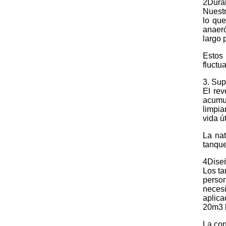
2Durab
Nuestr
lo que
anaeró
largo 
Estos 
fluctu
3. Sup
El rev
acumul
limpia
vida út
La nat
tanque
4Diseñ
Los ta
person
neces
aplica
20m3 
La con