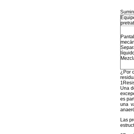
Sumini
Equip
pretra
Pantal
mecán
Separa
líquid
Mezcl
¿Por q
residu
1Resis
Una de
excepc
es par
una va
anaeró
Las pr
estruc